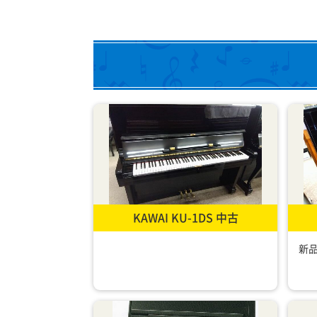
KAWAI KU-1DS 中古